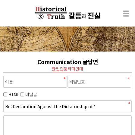
Communication 글답변
한일갈등타파연대
HTML
비밀글