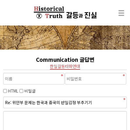
Communication 글답변
한일갈등타파연대
HTML
비밀글