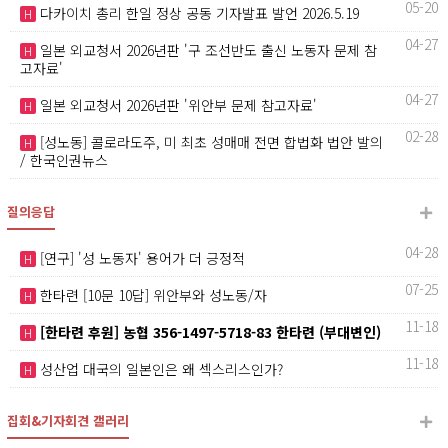
05-20
다카이치 총리 한일 정상 공동 기자발표 발언 2026.5.19
H
04-27
일본 외교청서 2026년판 '구 조선반도 출신 노동자 문제 참
H
고자료'
04-27
일본 외교청서 2026년판 '위안부 문제 참고자료'
H
02-28
[성노동] 콜로라도주, 미 최초 성매매 전면 합법화 법안 발의
H
/ 한국인권뉴스
질의응답
04-28
[연구] '성 노동자' 용어가 더 긍정적
H
07-25
한타련 [10문 10답] 위안부와 성노동/자
H
11-18
[한타련 후원] 농협 356-1497-5718-83 한타련 (부대변인)
H
11-18
성산업 대국의 일본인은 왜 섹스리스인가?
H
집회&기자회견 갤러리