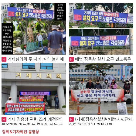
거제심의위 두 차례 심의 불허에
떼법 징용상 설치 요구 민노총은
H
H
도 기습 설치한 민노총 불법 징용상
각성하라
철거해야
거제 징용상 관련 조례 개정안의
(거제)징용상설치반대범시민단체
H
H
불온함과 민노총 등 추진위 난동 규
집회 2024.2.21 거제시청
탄한다
집회&기자회견 동영상