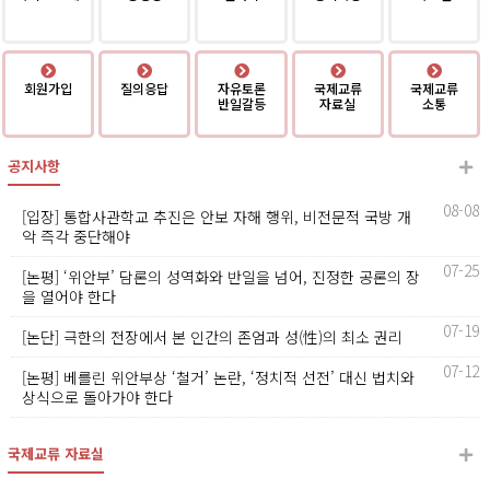
회원가입
질의응답
자유토론
국제교류
국제교류
반일갈등
자료실
소통
공지사항
08-08
[입장] 통합사관학교 추진은 안보 자해 행위, 비전문적 국방 개
악 즉각 중단해야
07-25
[논평] ‘위안부’ 담론의 성역화와 반일을 넘어, 진정한 공론의 장
을 열어야 한다
07-19
[논단] 극한의 전장에서 본 인간의 존엄과 성(性)의 최소 권리
07-12
[논평] 베를린 위안부상 ‘철거’ 논란, ‘정치적 선전’ 대신 법치와
상식으로 돌아가야 한다
국제교류 자료실