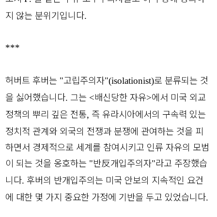
지 않는 분위기입니다
.
***
허버트 후버는
고립주의자
로 분류되는 것
"
"(isolationist)
을 싫어했습니다
그는
배신당한 자유
에서 미국 외교
.
<
>
정책의 뿌리 깊은 전통
즉 유라시아에서의 구속력 있는
,
정치적 관계와 외국의 전쟁과 분쟁에 관여하는 것을 피
하면서 경제적으로 세계를 참여시키고 인류 자유의 모범
이 되는 것을 옹호하는
반
反
개입주의자
라고 주장했습
"
"
니다
후버의 반개입주의는 미국 안보의 지속적인 요건
.
에 대한 몇 가지 중요한 가정에 기반을 두고 있었습니다
.