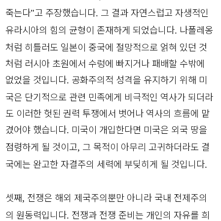
죽는다
고 주장했습니다
그 결과 자연스럽고 자생적인
"
.
유라시아의 힘의 균형이 존재하게 되었습니다
나폴레옹
.
처럼 히틀러도 일본이 중국에 절망적으로 얽혀 있던 것
처럼 러시아 초원에서 수렁에 빠지거나 패배할 수밖에
없었을 것입니다
공화주의적 성격을 유지하기 위해 미
.
국은 단기적으로 관련 민족에게 비극적인 역사가 되더라
도 이러한 헛된 권력 투쟁에서 벗어나 역사의 흐름에 맡
겼어야 했습니다
미국이 개입한다면 미국은 외국 땅을
.
점령하게 될 것이고
그 목적이 아무리 고귀하더라도 결
,
국에는 완고한 자결주의 세력에 부딪히게 될 것입니다
.
셋째
전쟁은 해외 제국주의뿐만 아니라 국내 전제주의
,
의 원동력입니다
전쟁과 전쟁 준비는 개인의 자유를 희
.