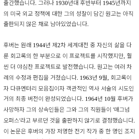
출간했습니다
그러나
년대 후반부터
년까지
.
1930
1945
의 미국 외교 정책에 대한 그의 성찰이 담긴 원고는 아직
출판되지 않은 채로 남아있었습니다
.
후버는 원래
년 제
차 세계대전 중 자신의 삶을 다
1944
2
룬 회고록의 한 부분으로 이 프로젝트를 시작했지만
훨
,
씬 더 야심찬 프로젝트로 발전했습니다
원고는 여러 차
.
례의 수정과 편집을 거쳤습니다
년
월
회고록이
. 1963
9
,
자 다큐멘터리 모음집이자 객관적인 역사 서술의 시도인
거의 최종 버전이 완성되었습니다
년
월 후버가
. 1964
10
사망하자 그의 상속인들은 그와 그의 직원들이
매그넘
'
오퍼스
라고 부르던 것을 출판하지 않기로 결정했습니다
'
.
이 논문은 후버의 가장 저명한 전기 작가 중 한 명인 조지