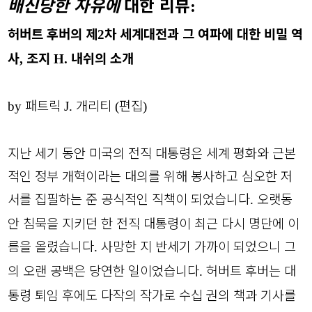
배신당한 자유에
대한 리뷰
:
허버트 후버의 제
차 세계대전과 그 여파에 대한 비밀 역
2
사
조지
내쉬의 소개
,
H.
패트릭
개리티
편집
by
J.
(
)
지난 세기 동안 미국의 전직 대통령은 세계 평화와 근본
적인 정부 개혁이라는 대의를 위해 봉사하고 심오한 저
서를 집필하는 준 공식적인 직책이 되었습니다
오랫동
.
안 침묵을 지키던 한 전직 대통령이 최근 다시 명단에 이
름을 올렸습니다
사망한 지 반세기 가까이 되었으니 그
.
의 오랜 공백은 당연한 일이었습니다
허버트 후버는 대
.
통령 퇴임 후에도 다작의 작가로 수십 권의 책과 기사를