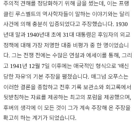
주의적 견해를 정당화하기 위해 글을 썼는데
이는 프랭
,
클린 루스벨트의 역사학자들이 말하는 이야기와는 달리
사건에 의해 충분히 입증되었다고 주장했습니다
. 1930
년대 말과
년대 초에
대 대통령은 후임자의 외교
1940
31
정책에 대해 가장 저명한 대중 비평가 중 한 명이었습니
다
그는 전쟁 전에는 수많은 연설과 에세이를 통해
그리
.
,
고
년
월
일 이후에는 애국적인 형식으로
배신
1941
12
7
'
당한 자유
의 기본 주장을 펼쳤습니다
매그넘 오푸스는
'
.
이러한 결론을 종합하고 전후 기록 보관소와 회고록에서
뒷받침하는 자료를 제공하는 최고의 포럼을 제공했으며
,
후버의 생각에 이 모든 것이 그가 계속 주장해 온 주장을
확고히 하는 계기가 되었습니다
.