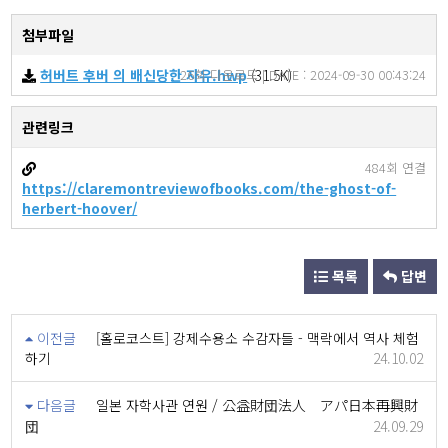
첨부파일
허버트 후버 의 배신당한 자유.hwp
26회 다운로드 | DATE : 2024-09-30 00:43:24
(31.5K)
관련링크
484회 연결
https://claremontreviewofbooks.com/the-ghost-of-
herbert-hoover/
목록
답변
이전글
[홀로코스트] 강제수용소 수감자들 - 맥락에서 역사 체험
하기
24.10.02
다음글
일본 자학사관 연원 / 公益財団法人 アパ日本再興財
団
24.09.29