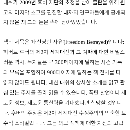
내쉬가
년 후버 재단의 초청을 받아 출판을 위해 원
2009
고의 마지막 초고를 편집할 때까지 연구자들에게 공개되
지 않은 채 그의 논문 속에 남아있었습니다
.
책의 제목은
배신당한 자유
입니다
'
'(Freedom Betrayed)
:
허버트 후버의 제
차 세계대전과 그 여파에 대한 비밀스
2
러운 역사
독자들은 약
페이지에 달하는 사건 기록
.
300
과 부록을 포함하여
페이지에 달하는 책 전체를 다
900
읽지 않아도 됩니다
대신 내쉬의 상세한 소개를 읽고 관
.
심 있는 주제를 골라 읽을 수 있습니다
폭탄 발언이나 새
.
로운 정보
새로운 통찰력을 기대했다면 실망할 것입니
,
다
후버의 주장은 제
차 세계대전 수정주의의 익숙한 보
.
2
수적 스타일입니다
그는 외교 정책에 대한 자신의 고립
.