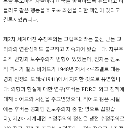
본을 무모하게 자극하여 미국을 공격하도록 유도하고 히
틀러도 같은 행동을 하도록 최선을 다한 책임이 있다고
결론지었습니다
.
제
차 세계대전 수정주의는 고립주의라는 불신 받는 교
2
리와의 연관성에도 불구하고 지속되어 왔습니다
자유주
.
의적 변형과 보수주의적 변형이 있었는데
전자는 진보
,
적 역사가 찰스 비어드가
년 저서
루즈벨트 대통
1948
<
령과 전쟁의 도래
에서 지지한 것으로 유명합니
>(1941)
다
외형과 현실에 대한 연구
후버는
과 외교 정책에
:
(
FDR
대해 비어드와 서신을 주고받았으며
적어도 젊은 시절
,
에는 후버는 공화당 진보주의자 중 한 명으로 꼽혔습니
다
제
차 세계대전 수정주의의 정신은 냉전 수정주의로
).
2