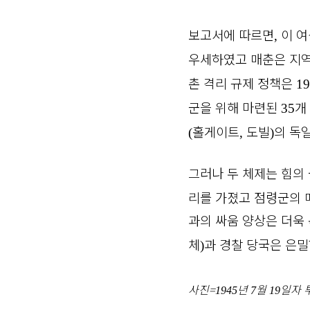
보고서에 따르면
이 여
,
우세하였고 매춘은 지역
촌 격리 규제 정책은
19
군을 위해 마련된
개
35
홀게이트
도빌
의 독
(
,
)
그러나 두 체제는 힘의
리를 가졌고 점령군의 
과의 싸움 양상은 더욱
체
과 경찰 당국은 은밀
)
사진=
년
월
일자 
1945
7
19