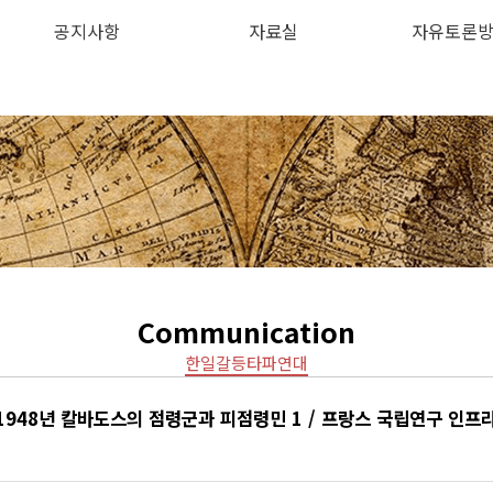
공지사항
자료실
자유토론
하위분류
하위분류
Communication
한일갈등타파연대
-1948년 칼바도스의 점령군과 피점령민 1 / 프랑스 국립연구 인프라 