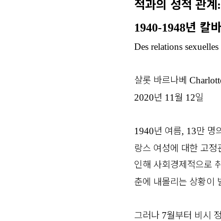
적과의 성적 관계
:
년 칼
1940-1948
Des relations sexuelle
샬롯 바르나베
Charlot
년
월
일
2020
11
12
년 여름
만 명
1940
, 13
랑스 여성에 대한 고정
인해 사회경제적으로 취
춘에 내몰리는 상황이
그러나
월부터 비시 
7