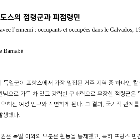
바도스의 점령군과 피점령민
s avec l’ennemi : occupants et occupées dans le Calvados,
te Barnabé
의 독일군이 프랑스에서 가장 밀집된 거주 지역 중 하나인 
관념으로 가득 차 있고 강력한 구매력으로 무장한 점령군은
약해진 여성 인구와 직면하게 된다
그 결과
국가적 관계를
.
,
 발생했다
.
정권은 독일 이외의 부분은 활동을 통제했고
특히 프랑스 민
,