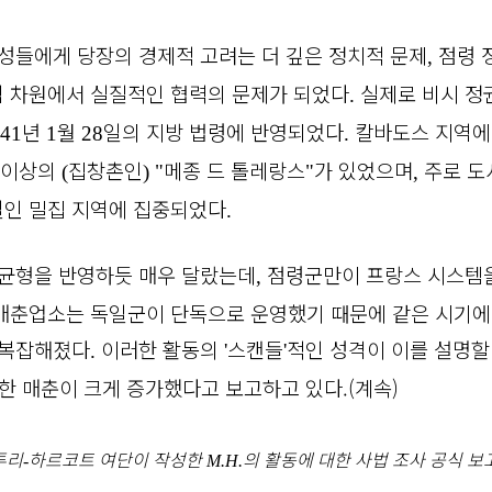
성들에게 당장의 경제적 고려는 더 깊은 정치적 문제
점령 
,
 차원에서 실질적인 협력의 문제가 되었다
실제로 비시 정
.
년
월
일의 지방 법령에 반영되었다
칼바도스 지역에
41
1
28
.
 이상의
집창촌인
메종 드 톨레랑스
가 있었으며
주로 도
(
) "
"
,
일인 밀집 지역에 집중되었다
.
 균형을 반영하듯 매우 달랐는데
점령군만이 프랑스 시스템을
,
매춘업소는 독일군이 단독으로 운영했기 때문에 같은 시기에
 복잡해졌다
이러한 활동의
스캔들
적인 성격이 이를 설명할
.
'
'
한 매춘이 크게 증가했다고 보고하고 있다.(계속)
투리
하르코트 여단이 작성한
의 활동에 대한 사법 조사 공식 보
-
M.H.