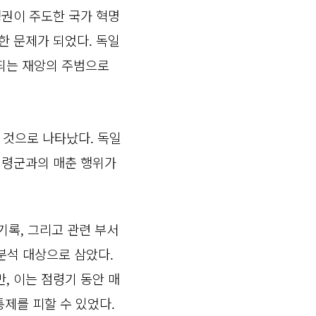
정권이 주도한 국가 혁명
한 문제가 되었다
독일
.
되는 재앙의 주범으로
 것으로 나타났다
독일
.
점령군과의 매춘 행위가
 기록
그리고 관련 부서
,
분석 대상으로 삼았다
.
만
이는 점령기 동안 매
,
통제를 피할 수 있었다
.