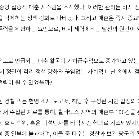
 중앙 집중식 매춘 시스템을 조직했다
이러한 관리는 비시 
.
을 억제하는 정책 강화로 나타났다
그리고 매춘은 즉시 중요
.
투력을 위협하는 요인으로
비시 세력에게는 탈선의 원인이 
,
적으로 언급되는 매춘 활동이 기하급수적으로 증가하고 있는
시 정권의 격리 정책 강화와 끊임없는 사회적 비난 속에서 
전략이 될 수 있었을까
?
된 경찰 또는 헌병 조사 보고서
해방 후 구성된 시민 법정의
,
에서 수집된 자료를 통해
칼바도스 지역의 매춘부
건을 
,
106
춘
호객 행위
혹은 미성년자를 타락시킨 혐의로 기소되었지
,
,
성 중 일부에 불과하며
이들 중 다수는 경찰과 보건 당국의 
,