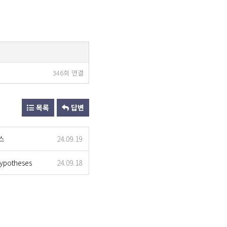
346회 연결
목록
답변
스
24.09.19
otheses
24.09.18