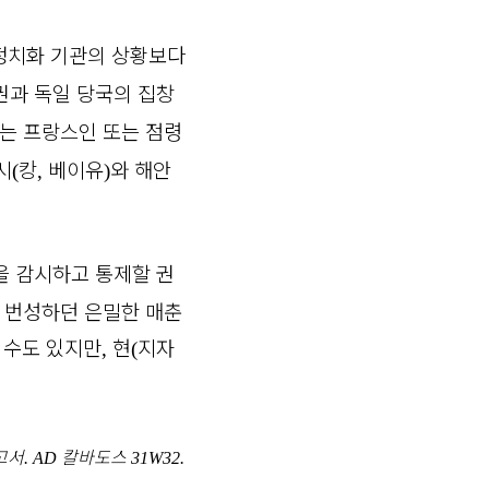
정치화 기관의 상황보다
권과 독일 당국의 집창
는 프랑스인 또는 점령
시
캉
베이유
와 해안
(
,
)
 감시하고 통제할 권
 번성하던 은밀한 매춘
 수도 있지만
현
지자
,
(
고서
칼바도스
. AD
31W32.