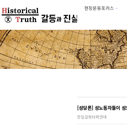
현장운동포커스
하위분류
[성담론] 성노동자들이 성노
한일갈등타파연대