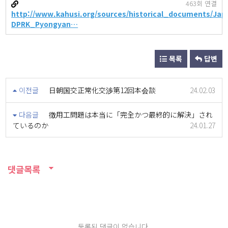
463회 연결
http://www.kahusi.org/sources/historical_documents/Jap
DPRK_Pyongyan…
목록
답변
이전글
日朝国交正常化交渉第12回本会談
24.02.03
다음글
徴用工問題は本当に「完全かつ最終的に解決」され
ているのか
24.01.27
댓글목록
등록된 댓글이 없습니다.