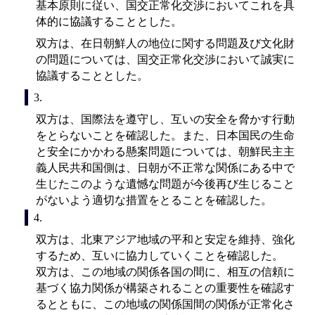
基本原則に従い、国交正常化交渉においてこれを具
体的に協議することとした。
双方は、在日朝鮮人の地位に関する問題及び文化財
の問題については、国交正常化交渉において誠実に
協議することとした。
3.
双方は、国際法を遵守し、互いの安全を脅かす行動
をとらないことを確認した。また、日本国民の生命
と安全にかかわる懸案問題については、朝鮮民主主
義人民共和国側は、日朝が不正常な関係にある中で
生じたこのような遺憾な問題が今後再び生じること
がないよう適切な措置をとることを確認した。
4.
双方は、北東アジア地域の平和と安定を維持、強化
するため、互いに協力していくことを確認した。
双方は、この地域の関係各国の間に、相互の信頼に
基づく協力関係が構築されることの重要性を確認す
るとともに、この地域の関係国間の関係が正常化さ