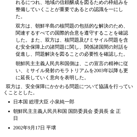
れるにつれ、地域の信頼醸成を図るための枠組みを
整備していくことが重要であるとの認識を一にし
た。
双方は、朝鮮半島の核問題の包括的な解決のため、
関連するすべての国際的合意を遵守することを確認
した。また、双方は、核問題及びミサイル問題を含
む安全保障上の諸問題に関し、関係諸国間の対話を
促進し、問題解決を図ることの必要性を確認した。
朝鮮民主主義人民共和国側は、この宣言の精神に従
い、ミサイル発射のモラトリアムを2003年以降も更
に延長していく意向を表明した。
双方は、安全保障にかかわる問題について協議を行ってい
くこととした。
日本国 総理大臣 小泉純一郎
朝鮮民主主義人民共和国 国防委員会 委員長 金 正
日
2002年9月17日 平壌