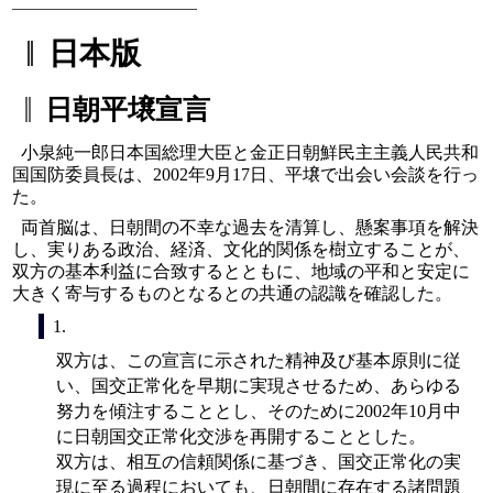
日本版
日朝平壌宣言
小泉純一郎日本国総理大臣と金正日朝鮮民主主義人民共和
国国防委員長は、2002年9月17日、平壌で出会い会談を行っ
た。
両首脳は、日朝間の不幸な過去を清算し、懸案事項を解決
し、実りある政治、経済、文化的関係を樹立することが、
双方の基本利益に合致するとともに、地域の平和と安定に
大きく寄与するものとなるとの共通の認識を確認した。
1.
双方は、この宣言に示された精神及び基本原則に従
い、国交正常化を早期に実現させるため、あらゆる
努力を傾注することとし、そのために2002年10月中
に日朝国交正常化交渉を再開することとした。
双方は、相互の信頼関係に基づき、国交正常化の実
現に至る過程においても、日朝間に存在する諸問題