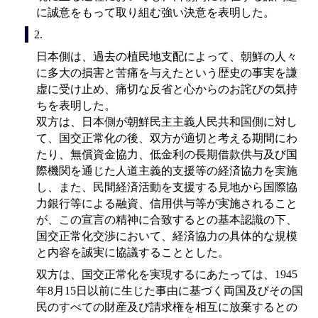
に誠意をもって取り組む強い決意を表明した。
2.
日本側は、過去の植民地支配によって、朝鮮の人々
に多大の損害と苦痛を与えたという歴史の事実を謙
虚に受け止め、痛切な反省と心からのお詫びの気持
ちを表明した。
双方は、日本側が朝鮮民主主義人民共和国側に対し
て、国交正常化の後、双方が適切と考える期間にわ
たり、無償資金協力、低金利の長期借款供与及び国
際機関を通じた人道主義的支援等の経済協力を実施
し、また、民間経済活動を支援する見地から国際協
力銀行等による融資、信用供与等が実施されること
が、この宣言の精神に合致するとの基本認識の下、
国交正常化交渉において、経済協力の具体的な規模
と内容を誠実に協議することとした。
双方は、国交正常化を実現するにあたっては、1945
年8月15日以前に生じた事由に基づく両国及びその国
民のすべての財産及び請求権を相互に放棄するとの