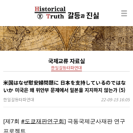
국제교류 자료실
한일갈등타파연대
米国はなぜ慰安婦問題に 日本を支持しているのではな
いか 미국은 왜 위안부 문제에서 일본을 지지하지 않는가 (5)
한일갈등타파연대
22-09-15 16:05
[제7회
#도쿄재판연구회
] 극동국제군사재판 연구
프로젝트