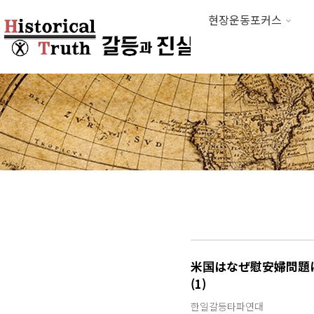
현장운동포커스
하위분류
米国はなぜ慰安婦問題に 
(1)
한일갈등타파연대