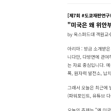
[제7회
#도쿄재판연구
"미국은 왜 위안부
by 옥스퍼드대 객원교
아리마 : 방금 소개받
니다만, 다방면에 관여하
는 자료 중심입니다. 예
폭, 원자력 발전소, 납
그래서 오늘은 최근에 
(파워포인트, 유튜브 다
오늘의 주제는 "왜 미