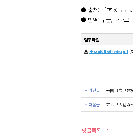
● 출처: 「アメリ
● 번역: 구글, 파파고
첨부파일
東京裁判 研究会.pdf
(8
이전글
米国はなぜ慰安
다음글
アメリカはなぜ
댓글목록