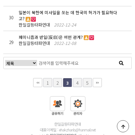
일본이 북한에 미사일을 쏘는 데 한국의 허가가 필요하다
30
고?
한일갈등타파연대
2022-12-24
페미니즘과 반일(反日)은 어떤 관계?
29
한일갈등타파연대
2022-12-08
1
2
4
5
3
한일갈등타파연대
대표이메일 : ehakzhanls@hanmail.net