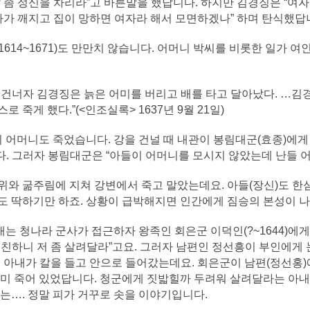
 좀 정신을 차리라”고 바른말을 했답니다. 하지만 김경징은 “여
나라가 깨지고 집이 망하면 여자라 해서 모면하겠나” 하며 탄식했답
614~1671)도 만만치 않습니다. 어머니 박씨를 비롯한 일가 
 건너자 김경징은 늙은 어미를 버리고 배를 타고 달아났다. …김
 죽게 했다.”(<인조실록> 1637년 9월 21일)
)의 어머니도 죽었습니다. 강을 건널 때 내관이 봉림대군(효종)에
. 그러자 봉림대군은 “아들이 어머니를 모시지 않았는데 난들 어
위와 굶주림에 지쳐 강변에서 죽고 말았는데요. 아들(장신)도 한심
도 딱하기만 하죠. 상황이 급박해지면 인간에게 짐승의 본성이 나
 청나라 군사가 접근하자 왕족인 회은군 이덕인(?~1644)에게
절친하니 저 좀 살려달라”고요. 그러자 남편인 정선흥이 부인에게 
 아내가 칼을 들고 안으로 들어갔는데요. 회은군이 남편(정선홍)에
이미 죽어 있었답니다. 청군에게 짓밟힐까 두려워 살려달라는 아내
는…. 정말 피가 거꾸로 솟을 이야기입니다.