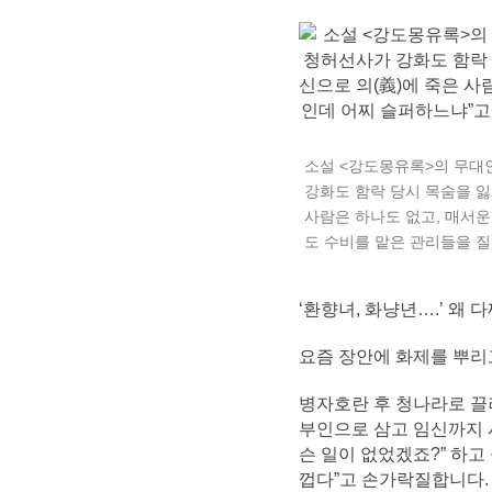
소설 <강도몽유록>의 무대인
강화도 함락 당시 목숨을 잃
사람은 하나도 없고, 매서운
도 수비를 맡은 관리들을 
‘환향녀, 화냥년….’ 왜
요즘 장안에 화제를 뿌리고
병자호란 후 청나라로 끌
부인으로 삼고 임신까지 
슨 일이 없었겠죠?” 하고
껍다”고 손가락질합니다.