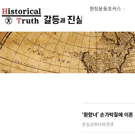
현장운동포커스
하위분류
‘환향녀’ 손가락질에 이혼
한일갈등타파연대