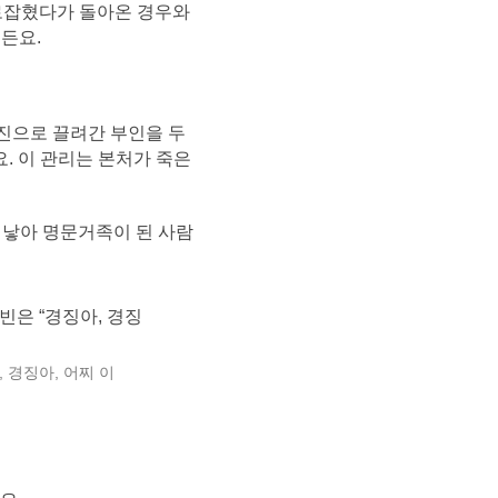
사로잡혔다가 돌아온 경우와
거든요.
적진으로 끌려간 부인을 두
. 이 관리는 본처가 죽은
 낳아 명문거족이 된 사람
 경징아, 어찌 이