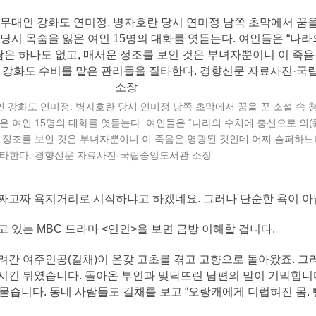
 강화도 연미정. 병자호란 당시 연미정 남쪽 초막에서 꿈을 꾼 소설 속
은 여인 15명의 대화를 엿듣는다. 여인들은 “나라의 수치에 충신으로 의(
 정조를 보인 것은 부녀자뿐이니 이 죽음은 영광된 것인데 어찌 슬퍼하느
질타한다. 경향신문 자료사진·국립중앙도서관 소장
 다짜고짜 욕지거리로 시작하냐고 하겠네요. 그러나 단순한 욕이 아
 있는 MBC 드라마 <연인>을 보면 금방 이해할 겁니다.
려간 여주인공(길채)이 온갖 고초를 겪고 고향으로 돌아왔죠. 그
시킨 뒤였습니다. 돌아온 부인과 맞닥뜨린 남편의 말이 기막힙니다
 묻습니다. 동네 사람들도 길채를 보고 “오랑캐에게 더럽혀진 몸.