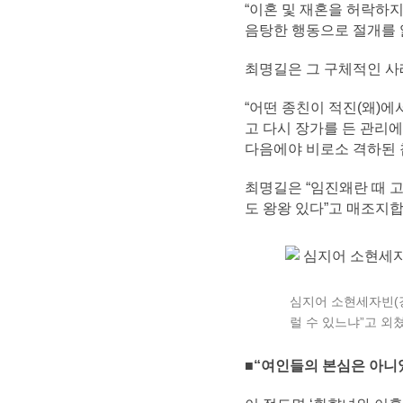
“이혼 및 재혼을 허락하
음탕한 행동으로 절개를 잃
최명길은 그 구체적인 사
“어떤 종친이 적진(왜)
고 다시 장가를 든 관리에
다음에야 비로소 격하된 
최명길은 “임진왜란 때 
도 왕왕 있다”고 매조지합
심지어 소현세자빈(강
럴 수 있느냐”고 외
■“여인들의 본심은 아니