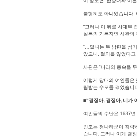
이 정도면 ‘환향녀와 이
불행히도 아니었습니다. 
“그러나 이 뒤로 사대부 
실록의 기록자인 사관의 
“…열녀는 두 남편을 섬
았으니, 절의를 잃었다고 할
사관은 “나라의 풍속을 
이렇게 당대의 여인들은 못
림받는 수모를 겪었습니다
■“경징아, 경징아, 네가 
여인들의 수난은 1637년
인조는 청나라군이 침략하자
습니다. 그러나 이게 결