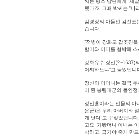
씨는 평소 남편에게 “제발
했다죠. 그때 박씨는 “
김경징의 아들인 김진표(1
습니다.
“적병이 강화도 갑곶진을
할미와 어미를 협박해 스스로
강화유수 장신(?~1637
어찌하느냐”고 물었답니다
장신의 어머니는 결국 추
이 된 봉림대군의 몰인정
정선흥이라는 인물의 아내는
은군)은 우리 아버지와 
게 낫다”고 꾸짖었답니다.
고요. 가봤더니 아내는 
박하고, 급기야 죽게 만드