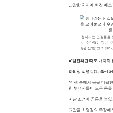
난감한 처지에 빠진 예조
청나라는 인질들을 성
니 수만명이 됐다. 
5월 17일)고 전했
■
‘임진왜란 때도 내치지
좌의정 최명길(1586~16
“전쟁 중에서 몸을 더럽
힌 부녀자들이 모두 몸을 
이날 조정에 공론을 붙였
그만큼 최명길의 주장에 