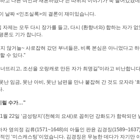
혼하고 다른 여인과 재혼하겠다’는 따위의 이야기가 쑥 들어갔겠네
이 날짜 <인조실록>의 결론이 재미있습니다.
집 자제는 모두 다시 장가를 들고, 다시 (환향녀와) 합하는 자가 없
평론도 기가 찹니다.
기지 않거늘~ 사로잡혀 갔던 부녀들은, 비록 본심은 아니었다고 하
 수 있다.”
무너뜨리고, 조선을 오랑캐로 만든 자가 최명길”이라고 비난합니다
난 임금, 못난 아비, 못난 남편을 만나 붙잡혀 간 것도 모자라 ‘
.
이럴 수가…”
 1월 22일 ‘금성탕지’(천혜의 요새)로 꼽히던 강화도가 함락되던
 영의정 김류(1571~1648)의 아들인 판윤 김경징(1589~16
정적인 ‘미스캐스팅’이었습니다. 김경징은 무능한 데다가 자기만 