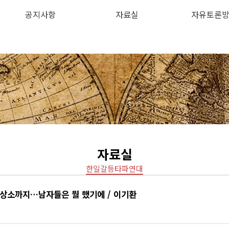
공지사항
자료실
자유토론
하위분류
하위분류
자료실
한일갈등타파연대
 상소까지…남자들은 뭘 했기에 / 이기환