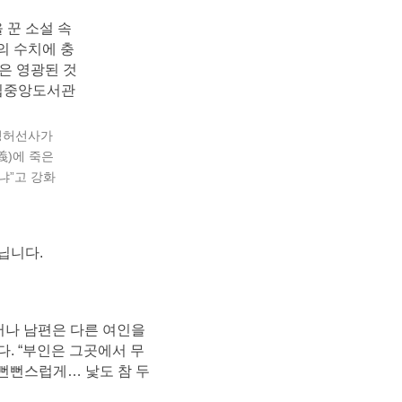
 청허선사가
義)에 죽은
냐”고 강화
닙니다.
러나 남편은 다른 여인을
. “부인은 그곳에서 무
 뻔뻔스럽게… 낯도 참 두