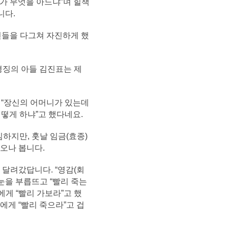
자가 무엇을 아느냐”며 힐책
니다.
여인들을 다그쳐 자진하게 했
경징의 아들 김진표는 제
게 “장신의 어머니가 있는데
떻게 하냐”고 했다네요.
하지만, 훗날 임금(효종)
오나 봅니다.
 달려갔답니다. “영감(회
눈을 부릅뜨고 “빨리 죽는
게 “빨리 가보라”고 했
에게 “빨리 죽으라”고 겁