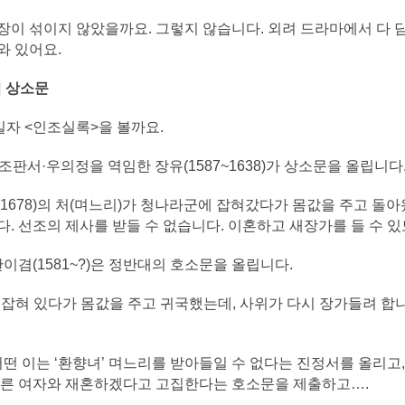
장이 섞이지 않았을까요. 그렇지 않습니다. 외려 드라마에서 다 담
와 있어요.
 상소문
11일자 <인조실록>을 볼까요.
판서·우의정을 역임한 장유(1587~1638)가 상소문을 올립니다
4~1678)의 처(며느리)가 청나라군에 잡혀갔다가 몸값을 주고 돌
. 선조의 제사를 받들 수 없습니다. 이혼하고 새장가를 들 수 
한이겸(1581~?)은 정반대의 호소문을 올립니다.
로잡혀 있다가 몸값을 주고 귀국했는데, 사위가 다시 장가들려 합니
어떤 이는 ‘환향녀’ 며느리를 받아들일 수 없다는 진정서를 올리고,
다른 여자와 재혼하겠다고 고집한다는 호소문을 제출하고….