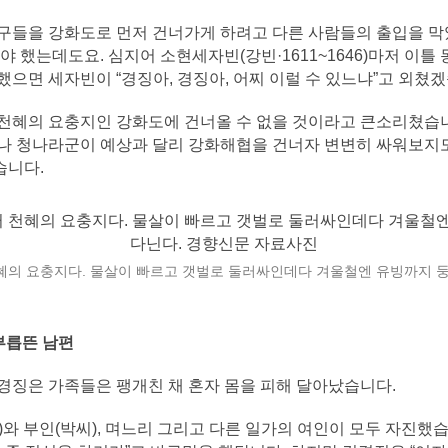
구들을 강화도로 먼저 건너가게 하려고 다른 사람들의 출입을 막
야 했는데도요. 심지어 소현세자빈(강빈·1611~1646)마저 이
으면 세자빈이 “경징아, 경징아, 어찌 이럴 수 있느냐”고 외쳤
천혜의 요충지인 강화도에 건너올 수 없을 것이라고 큰소리쳤습니
나 청나라군이 예상과 달리 강화해협을 건너자 변변히 싸워보지
습니다.
혜의 요충지다. 물살이 빠르고 갯벌로 둘러싸인데다 겨울철엔 유빙까지 둥
부릅뜬 남편
경징은 가족들은 팽개친 채 혼자 몸을 피해 달아났습니다.
와 부인(박씨), 며느리 그리고 다른 일가의 여인이 모두 자진했습