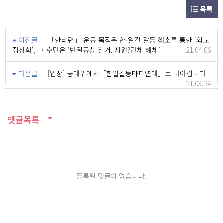
목록
이전글
「한타련」 운동 목적은 한·일간 갈등 해소를 통한 '외교
정상화', 그 수단은 ‘반일동상 철거, 지원?단체 해체’
21.04.06
다음글
[입장] 공대위에서「한일갈등타파연대」로 나아갑니다
21.03.24
댓글목록
등록된 댓글이 없습니다.