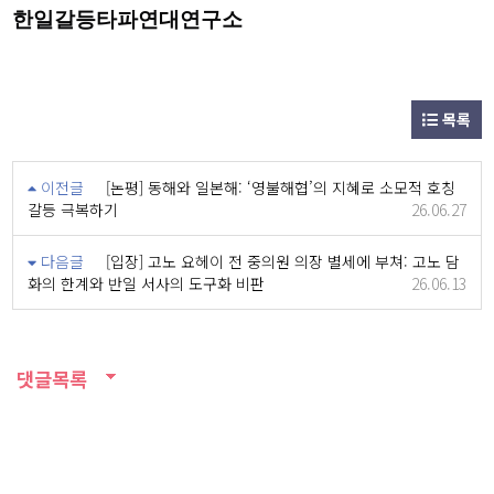
한일갈등타파연대연구소
목록
이전글
[논평] 동해와 일본해: ‘영불해협’의 지혜로 소모적 호칭
갈등 극복하기
26.06.27
다음글
[입장] 고노 요헤이 전 중의원 의장 별세에 부쳐: 고노 담
화의 한계와 반일 서사의 도구화 비판
26.06.13
댓글목록