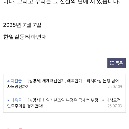
니다. 그리고 우리는 그 진실의 편에 서 있습니다.
2025년 7월 7일
한일갈등타파연대
목록
이전글
[성명서] 세계유산인가, 왜곡인가 – 하시마섬 논쟁 넘어
사도광산까지
25.07.09
다음글
[성명서] 한일기본조약 부정은 국제법 부정 - 시대착오적
민족주의를 경계한다!
25.07.03