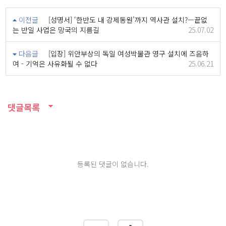
이전글
[성명서] ‘한반도 내 강제동원’까지 역사관 설치?—끝없
는 반일 사업은 망국의 지름길
25.07.02
다음글
[입장] 위안부상의 독일 여성박물관 영구 설치에 즈음하
여 - 기억은 사유화될 수 없다
25.06.21
댓글목록
등록된 댓글이 없습니다.