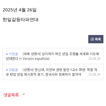
2025년 4월 26일
한일갈등타파연대
목록
이전글
[국제 성명서] 남미까지 퍼진 반일 조형물 세계화 시도에
반대한다 (+ Versión española)
25.04.28
다음글
[성명서] 한신대, 위안부 관련 발언 Y교수 파면: 학문 자
유 탄압 반일 파시즘적 광기, 한국사회 침묵하지 말아야
25.04.24
댓글목록