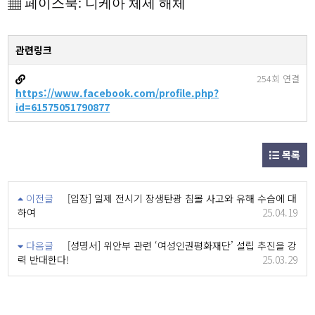
▦ 페이스북: 니케아 체제 해체
관련링크
254회 연결
https://www.facebook.com/profile.php?
id=61575051790877
목록
이전글
[입장] 일제 전시기 장생탄광 침몰 사고와 유해 수습에 대
하여
25.04.19
다음글
[성명서] 위안부 관련 ‘여성인권평화재단’ 설립 추진을 강
력 반대한다!
25.03.29