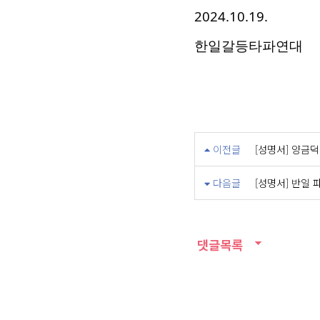
2024.10.19.
한일갈등타파연대
이전글
[성명서] 양금덕
다음글
[성명서] 반일
댓글목록