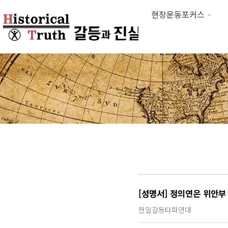
현장운동포커스
하위분류
[성명서] 정의연은 위안부
한일갈등타파연대