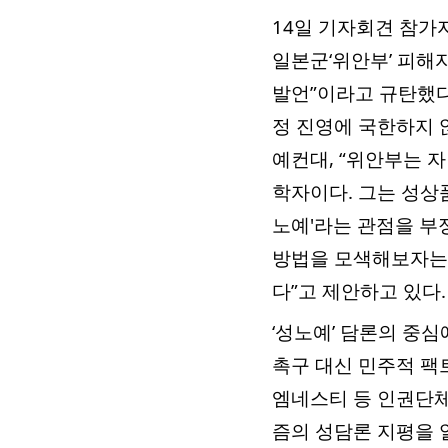
14일 기자회견 참가
일본군‘위안부’ 피해
발언”이라고 규탄했다
정 진영에 국한하지 
예컨대, “위안부는 
학자이다. 그는 성상
노예'라는 관점을 부
방법을 모색해보자는
다”고 제안하고 있다.
‘성노예’ 담론의 중
촉구 대신 민주적 팩
엠네스티 등 인권단체
즘의 성담론 지평을 