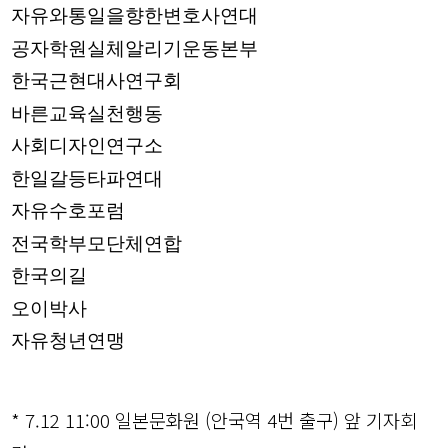
자유와통일을향한변호사연대
공자학원실체알리기운동본부
한국근현대사연구회
바른교육실천행동
사회디자인연구소
한일갈등타파연대
자유수호포럼
전국학부모단체연합
한국의길
오이박사
자유청년연맹
* 7.12 11:00 일본문화원 (안국역 4번 출구) 앞 기자회