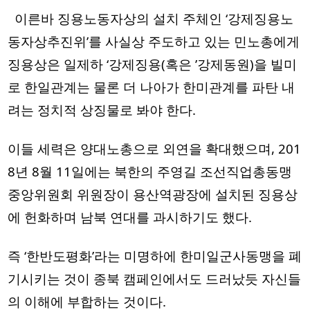
  이른바 징용노동자상의 설치 주체인 ‘강제징용노
동자상추진위’를 사실상 주도하고 있는 민노총에게 
징용상은 일제하 ‘강제징용(혹은 ’강제동원)을 빌미
로 한일관계는 물론 더 나아가 한미관계를 파탄 내
려는 정치적 상징물로 봐야 한다. 
이들 세력은 양대노총으로 외연을 확대했으며, 201
8년 8월 11일에는 북한의 주영길 조선직업총동맹 
중앙위원회 위원장이 용산역광장에 설치된 징용상
에 헌화하며 남북 연대를 과시하기도 했다. 
즉 ‘한반도평화’라는 미명하에 한미일군사동맹을 폐
기시키는 것이 종북 캠페인에서도 드러났듯 자신들
의 이해에 부합하는 것이다.    