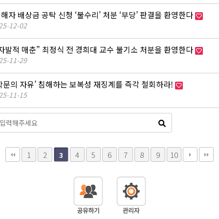
피해자 배상금 공탁 신청 ‘불수리’ 처분 ‘부당’ 판결을 환영한다
25-12-02
 자발적 매춘” 최정식 전 경희대 교수 불기소 처분을 환영한다
25-11-29
‘학문의 자유’ 침해하는 보복성 재징계를 즉각 철회하라!
25-11-15
1
2
4
5
6
7
8
9
10
3