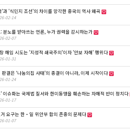
국'과 '식민지 조선'의 차이를 망각한 중국의 역사 왜곡
26-02-14
도: 분노를 받아쓰는 언론, 누가 권력을 감시하는가
26-02-07
장 해임 시도는 '지성적 쇄국주의'이자 '안보 자해' 행위다
26-01-31
정 판결은 ‘나눔의집 사태’의 종결이 아니라, 이제 시작이다
26-01-24
부’ 이슈화는 국제법 질서와 한미동맹을 훼손하는 자해적 반미 정치다
26-01-17
철거 요구는 한‧일 위안부 합의 존중의 문제다
26-01-07