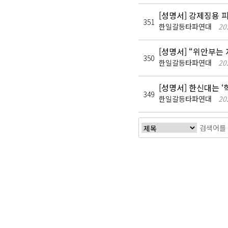
[성명서] 강제징용 
351
한일갈등타파연대
20
[성명서] “위안부는
350
한일갈등타파연대
20
[성명서] 한신대는 
349
한일갈등타파연대
20
다음
맨끝