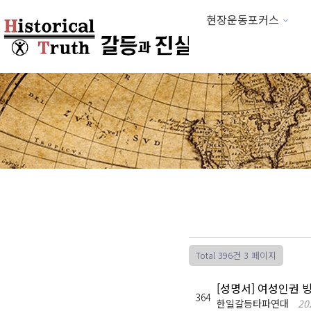
현장운동포커스
하위분류
Total 396건
3 페이지
[성명서] 여성인권 
364
한일갈등타파연대
20