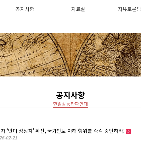
공지사항
자료실
자유토론
하위분류
하위분류
공지사항
한일갈등타파연대
빙자 ‘반미 성정치’ 확산, 국가안보 자해 행위를 즉각 중단하라!
26-02-21