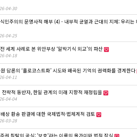
26-04-30
 식민주의의 문명사적 해부 (4) - 내부적 균열과 근대의 지체: 우리는
26-04-25
 전 세계 사례로 본 위안부상 ‘알박기식 외교’의 파산
26-04-18
동원 담론의 ‘홀로코스트화’ 시도와 왜곡된 기억의 권력화를 경계한다
26-04-11
의 전략적 동반자, 한일 관계의 미래 지향적 재정립을
26-04-04
해배상 환송 판결에 대한 국제법적·법체계적 검토
26-03-28
 주권 침탈의 공식: '보호'라는 이름의 올가미와 법적 잠식