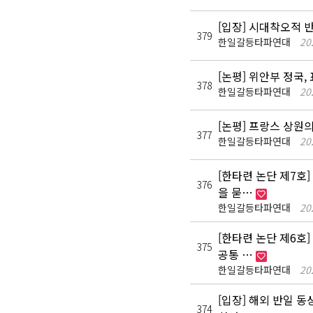
[입장] 시대착오적 
379
한일갈등타파연대
20
[논평] 위안부 정국
378
한일갈등타파연대
20
[논평] 프랑스 상원의
377
한일갈등타파연대
20
[한타련 논단 제7호]
376
을 묻…
한일갈등타파연대
20
[한타련 논단 제6호]
375
공통 …
한일갈등타파연대
20
[입장] 해외 반일 
374