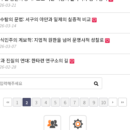
26-03-21
] 수탈의 문법: 서구의 야만과 일제의 실증적 비교
26-03-14
] 식민주의 계보학: 지엽적 원한을 넘어 문명사적 성찰로
26-03-07
찰과 진실의 연대: 한타련 연구소의 길
26-02-28
1
3
4
5
6
7
8
9
10
2