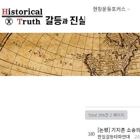
현장운동포커스
하위분류
Total 396건
2 페이지
[논평] 기지촌 소송
380
한일갈등타파연대
20