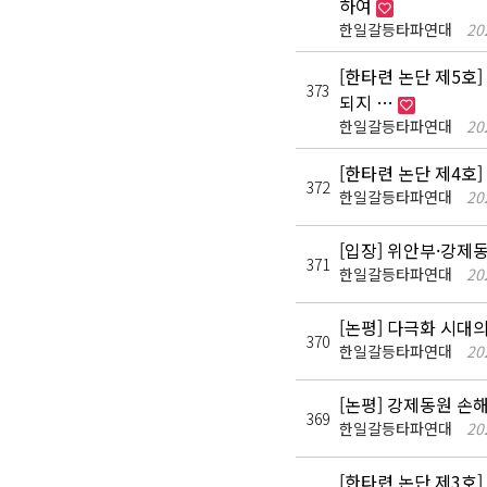
하여
한일갈등타파연대
20
[한타련 논단 제5호]
373
되지 …
한일갈등타파연대
20
[한타련 논단 제4호]
372
한일갈등타파연대
20
[입장] 위안부·강제
371
한일갈등타파연대
20
[논평] 다극화 시대
370
한일갈등타파연대
20
[논평] 강제동원 손
369
한일갈등타파연대
20
[한타련 논단 제3호]