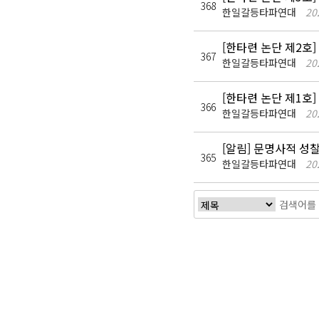
368
한일갈등타파연대
20
[한타련 논단 제2호
367
한일갈등타파연대
20
[한타련 논단 제1호
366
한일갈등타파연대
20
[알림] 문명사적 성
365
한일갈등타파연대
20
다음
맨끝