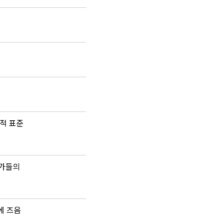
제적 표준
국가들의
에 즈음