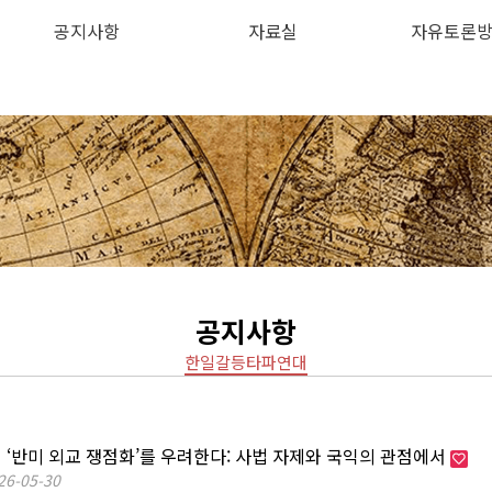
공지사항
자료실
자유토론
하위분류
하위분류
공지사항
한일갈등타파연대
의 ‘반미 외교 쟁점화’를 우려한다: 사법 자제와 국익의 관점에서
26-05-30