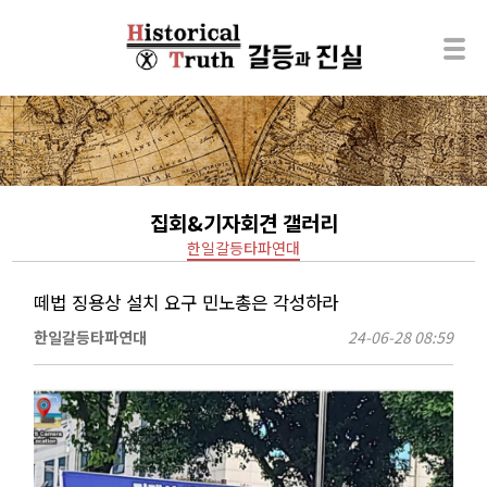
집회&기자회견 갤러리
한일갈등타파연대
떼법 징용상 설치 요구 민노총은 각성하라
한일갈등타파연대
24-06-28 08:59