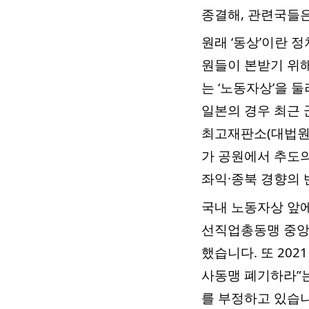
종결해, 관련국들
원래 ‘동상’이란 
원들이 본받기 위해
는 ‘노동자상’을 
일본의 경우 최근
최고재판소(대법원)
가 공원에서 추도의
좌익·종북 경향의 
국내 노동자상 앞에
선직업총동맹 중앙
했습니다. 또 20
사동맹 폐기하라”는
를 부정하고 있습니