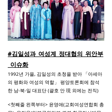
#김일성과_여성계_정대협의_위안부
_이슈화
1992년 가을, 김일성의 초청을 받아 「아세아
의 평화와 여성의 역할」 평양토론회에 참석
한 남-북-일 대표단 (괄호 안 現 외에는 전직)
<첫째줄 왼쪽부터> 윤영애(교회여성연합회 총