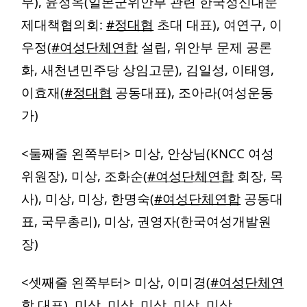
무), 윤정옥(일본군위안부 관련 한국정신대문
제대책협의회:
#정대협
초대 대표), 여연구, 이
우정(
#여성단체연합
설립, 위안부 문제 공론
화, 새천년민주당 상임고문), 김일성, 이태영,
이효재(
#정대협
공동대표), 조아라(여성운동
가)
<둘째줄 왼쪽부터> 미상
, 안상님(KNCC 여성
위원장), 미상, 조화순(
#여성단체연합
회장, 목
사), 미상, 미상, 한명숙(
#여성단체연합
공동대
표, 국무총리), 미상, 권영자(한국여성개발원
장)
<셋째줄 왼쪽부터> 미상, 이미경(
#여성단체연
합
대표), 미상, 미상, 미상, 미상, 미상