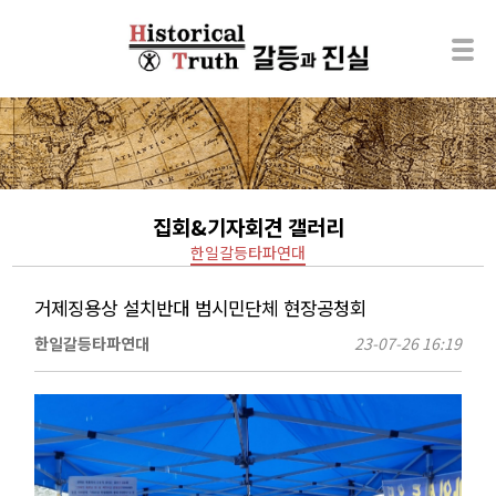
집회&기자회견 갤러리
한일갈등타파연대
거제징용상 설치반대 범시민단체 현장공청회
한일갈등타파연대
23-07-26 16:19