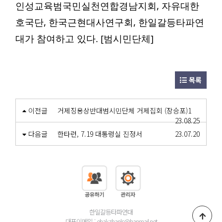
인성교육범국민실천연합경남지회, 자유대한
호국단, 한국근현대사연구회, 한일갈등타파연
대가 참여하고 있다. [범시민단체]
목록
이전글
거제징용상반대범시민단체 거제집회 (장승포)1
23.08.25
다음글
한타련, 7.19 대통령실 진정서
23.07.20
한일갈등타파연대
대표이메일 : ehakzhanls@hanmail.net