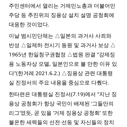
주민센터에서 열리는 거제민노총과 더불어민
주당 등 추진위의 징용상 설치 설명 공청회에
대응한 것이었다.
이날 범시민단체는 △일본의 과거사 사죄와
반성 △일제하 전시기 동원 및 과거사 보상 △
1965년 한일청구권협정 △법원 판결 “강제징
용 노동자상 모델, 일본인으로 볼 만한 이유 있
다”(한겨레 2021.6.2.) △징용상 관련 대통령
실 진정서의 주요 내용을 중심으로 다뤘다.
한타련은
대통령실 진정서(7.19)에서 “지난 징
용상 공청회가 항상 국민이 배제된 ‘그들만의
리그’였듯, 곧 있을 ‘거제 징용상 공청회’ 또한
불온한 세력들의 선전·선동 및 자신들의 정치