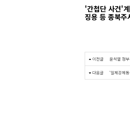
'간첩단 사건'
징용 등 종북주
이전글
윤석열 정부
다음글
‘일제강제동