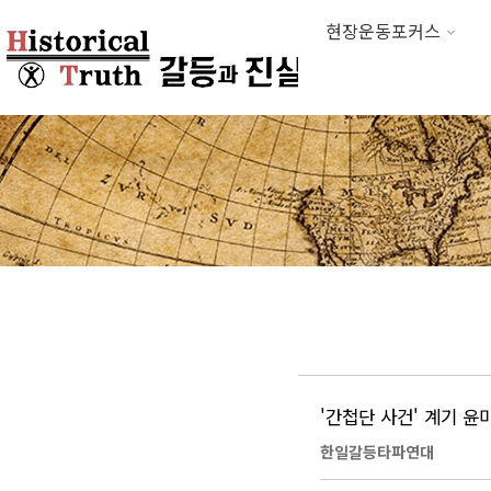
현장운동포커스
하위분류
'간첩단 사건' 계기 
한일갈등타파연대