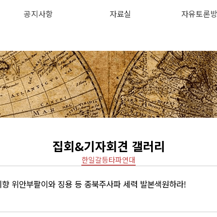
공지사항
자료실
자유토론
하위분류
하위분류
집회&기자회견 갤러리
한일갈등타파연대
윤미향 위안부팔이와 징용 등 종북주사파 세력 발본색원하라!