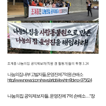
조계종 나눔의집 공익제보자(직원 겸 활동가)들의 투쟁 3.24
나눔의집 내부 고발자들, 운영진에 7억원 손배소
http://www.newscj.com/news/articleView.html?idxno=975624
나눔의집 공익제보자들, 운영진에 7억 손배소…"장