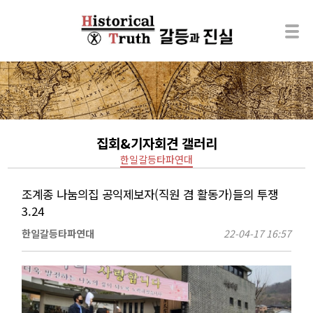
집회&기자회견 갤러리
한일갈등타파연대
조계종 나눔의집 공익제보자(직원 겸 활동가)들의 투쟁
3.24
한일갈등타파연대
22-04-17 16:57